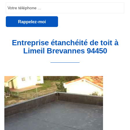
Entreprise étanchéité de toit à
Limeil Brevannes 94450