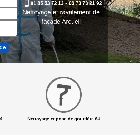
-
01 85 53 72 13
06 73 73 21 92
Nettoyage et ravalement de
façade Arcueil
94
Nettoyage et pose de gouttière 94
Netto