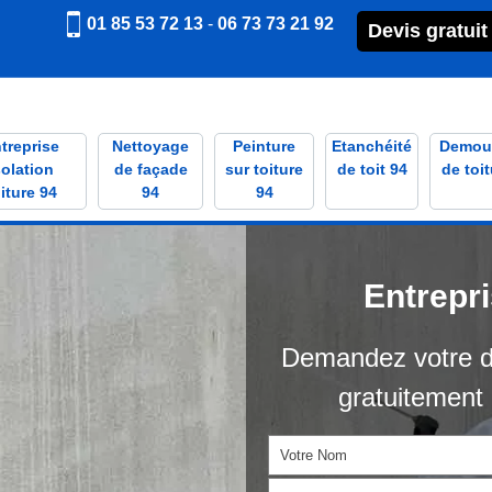
01 85 53 72 13
-
06 73 73 21 92
Devis gratuit
treprise
Nettoyage
Peinture
Etanchéité
Demou
solation
de façade
sur toiture
de toit 94
de toit
iture 94
94
94
Entrepr
Demandez votre d
gratuitement