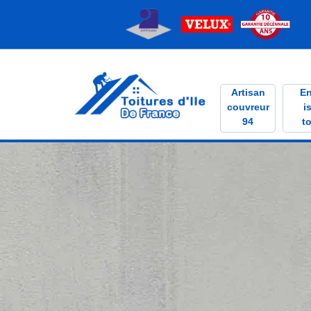
Artisan
En
couvreur
i
94
to