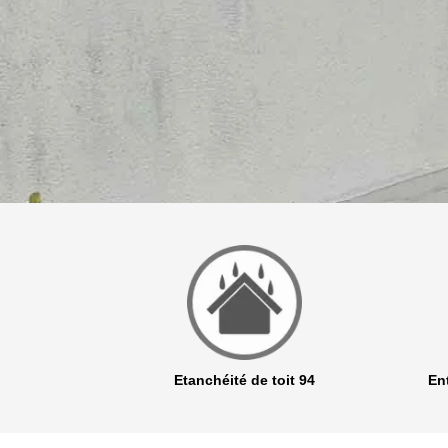
r 94
Etanchéité de toit 94
Ent