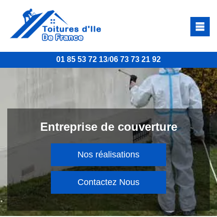
01 85 53 72 13
06 73 73 21 92
/
Entreprise de couverture
Nos réalisations
Contactez Nous