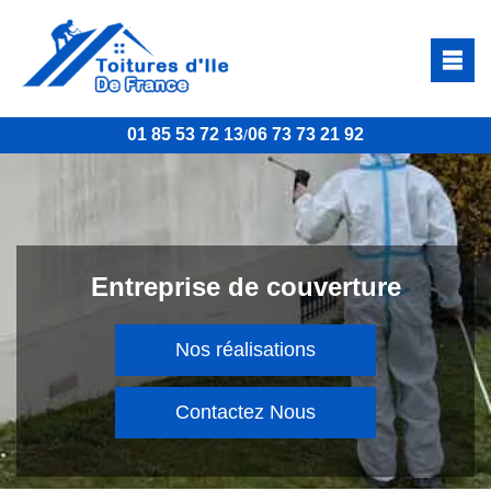
01 85 53 72 13
06 73 73 21 92
/
Entreprise de couverture
Nos réalisations
Contactez Nous