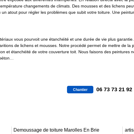
 température changements de climats. Des mousses et des lichens peuven
un atout pour régler les problèmes que subit votre toiture. Une peintur
atériaux vous pourvoit une étanchéité et une durée de vie plus garantie.
paritions de lichens et mousses. Notre procédé permet de mettre de la
on et étanchéité de votre couverture toit. Nous faisons des peintures 
, béton…
06 73 73 21 92
Chantier
Demoussage de toiture Marolles En Brie
arti