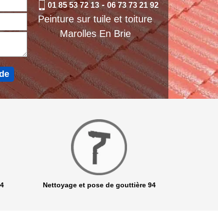
-
01 85 53 72 13
06 73 73 21 92
Peinture sur tuile et toiture
Marolles En Brie
94
Nettoyage et pose de gouttière 94
Netto