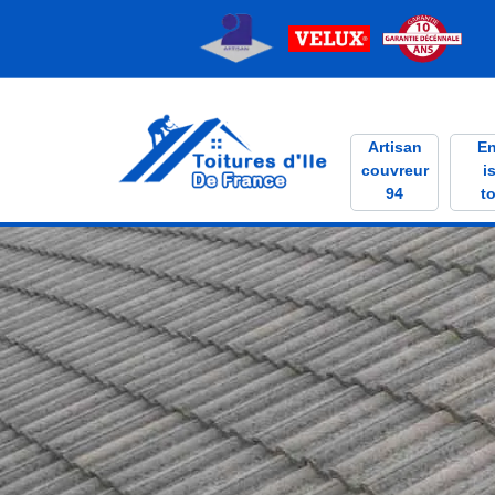
Artisan
En
couvreur
i
94
to