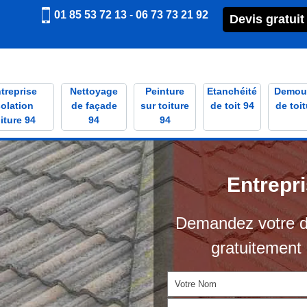
01 85 53 72 13
-
06 73 73 21 92
Devis gratuit
treprise
Nettoyage
Peinture
Etanchéité
Demou
solation
de façade
sur toiture
de toit 94
de toit
iture 94
94
94
Entrepr
Demandez votre d
gratuitement