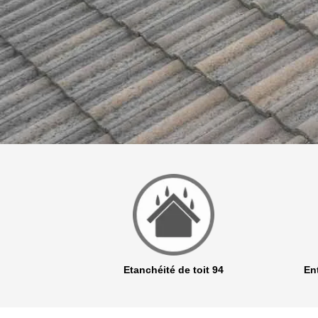
r 94
Etanchéité de toit 94
Ent