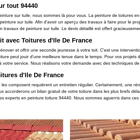
sur tout 94440
inture sur tuile, nous sommes là pour vous. La peinture de toitures en t
peinture sur tuile. Afin d'avoir un aperçu des travaux à faire pour le p
travaux de peinture sur tuile. Le devis détaillé est offert gracieuseme
it avec Toitures d'Ile De France
rénover et offrir une seconde jeunesse à votre toit. C'est une interventio
toiture peut jouir d'une meilleure tenue dans le temps. Pour vos projets
 à votre service. Nous réalisons votre demande avec des techniques de 
itures d'Ile De France
qui les composent requièrent un entretien régulier. Certainement, une r
s accorderons un bilan gratuit de votre toiture dans les plus brefs déla
 des experts en peinture toiture 94440. Nous sommes aguerris dans ces 