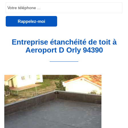
Entreprise étanchéité de toit à
Aeroport D Orly 94390