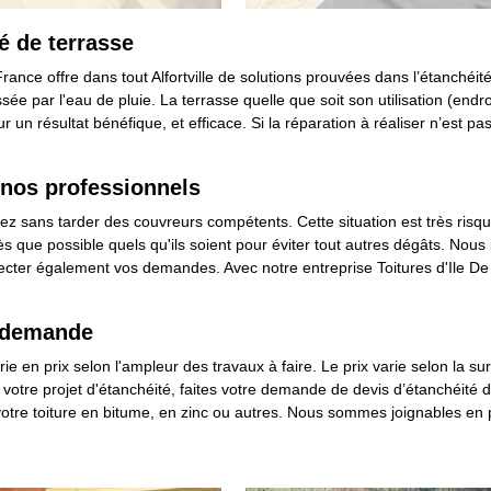
é de terrasse
France offre dans tout Alfortville de solutions prouvées dans l’étanchéit
ée par l'eau de pluie. La terrasse quelle que soit son utilisation (endr
r un résultat bénéfique, et efficace. Si la réparation à réaliser n’est p
c nos professionnels
ctez sans tarder des couvreurs compétents. Cette situation est très risqu
s dès que possible quels qu'ils soient pour éviter tout autres dégâts. No
pecter également vos demandes. Avec notre entreprise Toitures d'Ile De 
re demande
ie en prix selon l'ampleur des travaux à faire. Le prix varie selon la surfac
de votre projet d'étanchéité, faites votre demande de devis d’étanchéit
 de votre toiture en bitume, en zinc ou autres. Nous sommes joignables e