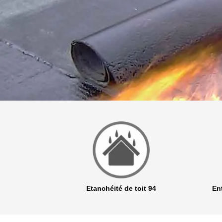
r 94
Etanchéité de toit 94
Ent