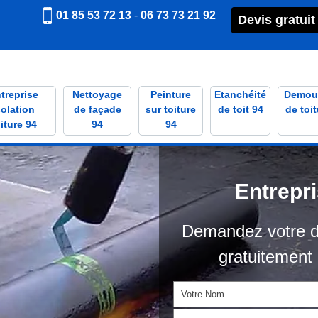
01 85 53 72 13
-
06 73 73 21 92
Devis gratuit
treprise
Nettoyage
Peinture
Etanchéité
Demou
solation
de façade
sur toiture
de toit 94
de toit
iture 94
94
94
Entrepr
Demandez votre d
gratuitement