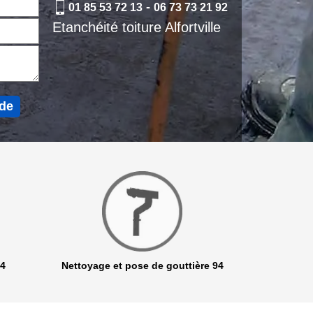
-
01 85 53 72 13
06 73 73 21 92
Etanchéité toiture Alfortville
94
Nettoyage et pose de gouttière 94
Netto