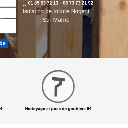
-
01 85 53 72 13
06 73 73 21 92
Isolation de toiture Nogent
Sur Marne
94
Nettoyage et pose de gouttière 94
Netto