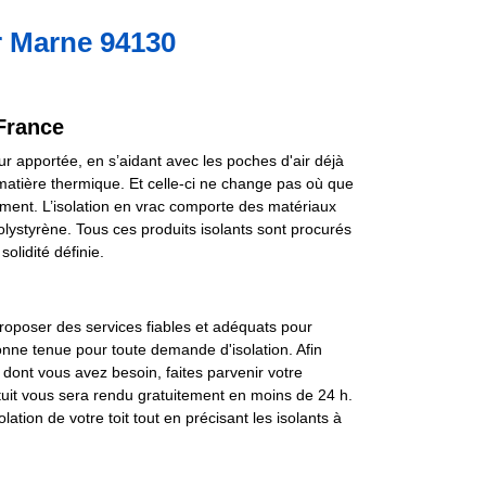
ur Marne 94130
 France
ur apportée, en s’aidant avec les poches d'air déjà
 matière thermique. Et celle-ci ne change pas où que
ement. L’isolation en vrac comporte des matériaux
polystyrène. Tous ces produits isolants sont procurés
lidité définie.
proposer des services fiables et adéquats pour
 bonne tenue pour toute demande d'isolation. Afin
t dont vous avez besoin, faites parvenir votre
tuit vous sera rendu gratuitement en moins de 24 h.
lation de votre toit tout en précisant les isolants à