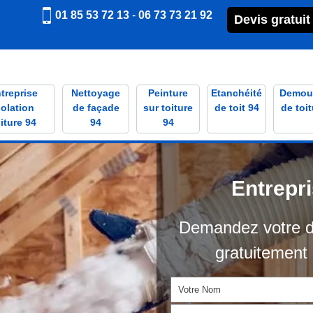
01 85 53 72 13
-
06 73 73 21 92
Devis gratuit
treprise
Nettoyage
Peinture
Etanchéité
Demou
solation
de façade
sur toiture
de toit 94
de toit
iture 94
94
94
Entrepr
Demandez votre d
gratuitement