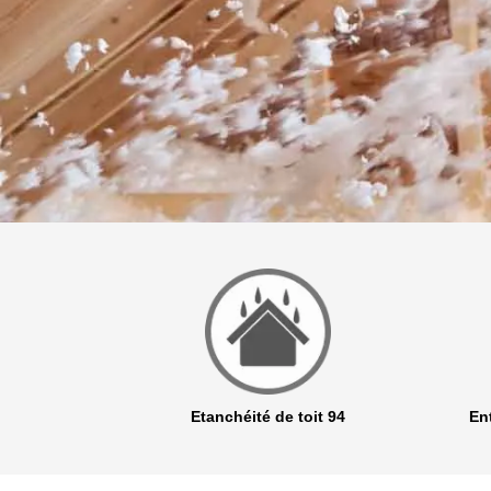
r 94
Etanchéité de toit 94
Ent