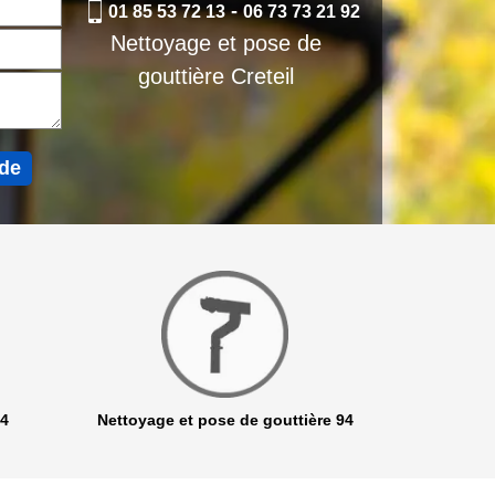
-
01 85 53 72 13
06 73 73 21 92
Nettoyage et pose de
gouttière Creteil
94
Nettoyage et pose de gouttière 94
Netto