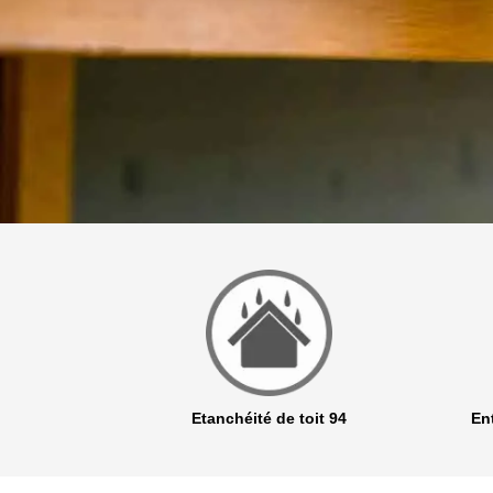
r 94
Etanchéité de toit 94
Ent