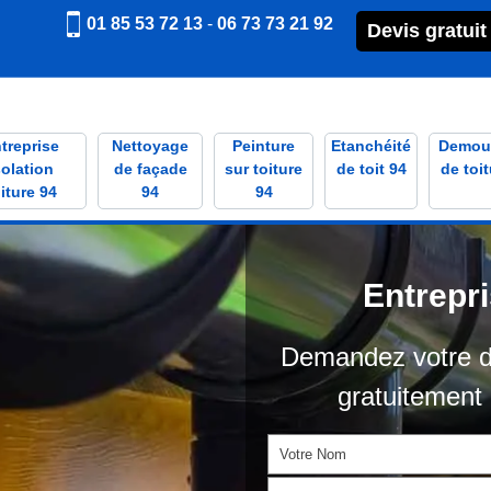
01 85 53 72 13
-
06 73 73 21 92
Devis gratuit
treprise
Nettoyage
Peinture
Etanchéité
Demou
solation
de façade
sur toiture
de toit 94
de toit
iture 94
94
94
Entrepr
Demandez votre d
gratuitement