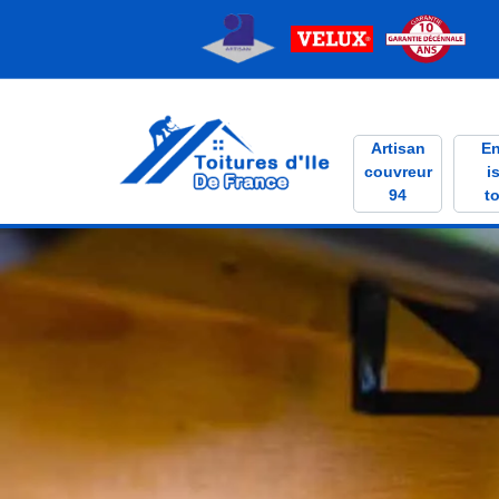
Artisan
En
couvreur
i
94
to