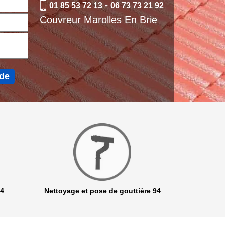
-
01 85 53 72 13
06 73 73 21 92
Couvreur Marolles En Brie
94
Nettoyage et pose de gouttière 94
Netto