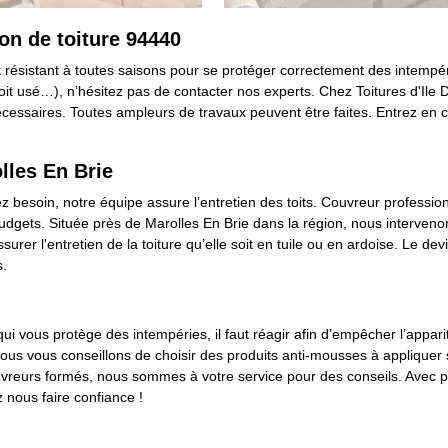
on de toiture 94440
 et résistant à toutes saisons pour se protéger correctement des intemp
 toit usé…), n’hésitez pas de contacter nos experts. Chez Toitures d'Ile
écessaires. Toutes ampleurs de travaux peuvent être faites. Entrez en 
lles En Brie
vez besoin, notre équipe assure l’entretien des toits. Couvreur professi
dgets. Située près de Marolles En Brie dans la région, nous interven
urer l'entretien de la toiture qu’elle soit en tuile ou en ardoise. Le de
s.
ui vous protège des intempéries, il faut réagir afin d’empêcher l’appar
nous vous conseillons de choisir des produits anti-mousses à appliquer
ouvreurs formés, nous sommes à votre service pour des conseils. Avec p
nous faire confiance !