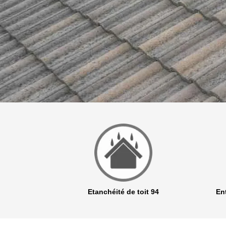
r 94
Etanchéité de toit 94
Ent