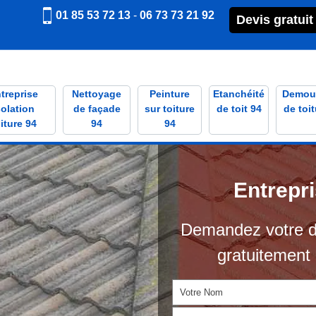
01 85 53 72 13
-
06 73 73 21 92
Devis gratuit
treprise
Nettoyage
Peinture
Etanchéité
Demou
solation
de façade
sur toiture
de toit 94
de toit
iture 94
94
94
Entrepr
Demandez votre d
gratuitement