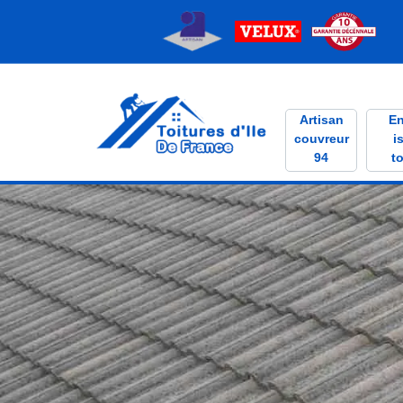
Artisan
En
couvreur
i
94
to