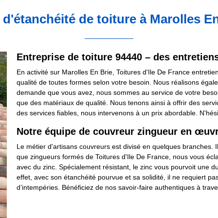
 d'étanchéité de toiture à Marolles E
Entreprise de toiture 94440 – des entretiens
En activité sur Marolles En Brie, Toitures d'Ile De France entretie
qualité de toutes formes selon votre besoin. Nous réalisons égalem
demande que vous avez, nous sommes au service de votre besoin.
que des matériaux de qualité. Nous tenons ainsi à offrir des servi
des services fiables, nous intervenons à un prix abordable. N'hési
Notre équipe de couvreur zingueur en œuv
Le métier d'artisans couvreurs est divisé en quelques branches. Il y
que zingueurs formés de Toitures d'Ile De France, nous vous éclai
avec du zinc. Spécialement résistant, le zinc vous pourvoit une d
effet, avec son étanchéité pourvue et sa solidité, il ne requiert pas
d’intempéries. Bénéficiez de nos savoir-faire authentiques à trave