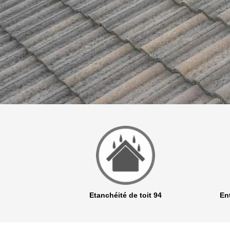
r 94
Etanchéité de toit 94
Ent