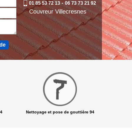
-
01 85 53 72 13
06 73 73 21 92
Couvreur Villecresnes
94
Nettoyage et pose de gouttière 94
Netto