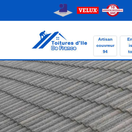
Artisan
En
couvreur
i
94
to