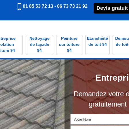
01 85 53 72 13
-
06 73 73 21 92
Devis gratuit
treprise
Nettoyage
Peinture
Etanchéité
Demou
solation
de façade
sur toiture
de toit 94
de toit
iture 94
94
94
Entrepr
Demandez votre d
gratuitement