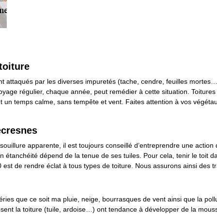
toiture
ient attaqués par les diverses impuretés (tache, cendre, feuilles mortes
age régulier, chaque année, peut remédier à cette situation. Toitures d'I
un temps calme, sans tempête et vent. Faites attention à vos végétaux 
lecresnes
 souillure apparente, il est toujours conseillé d’entreprendre une acti
on étanchéité dépend de la tenue de ses tuiles. Pour cela, tenir le toit 
 est de rendre éclat à tous types de toiture. Nous assurons ainsi des tr
ies que ce soit ma pluie, neige, bourrasques de vent ainsi que la polluti
sent la toiture (tuile, ardoise…) ont tendance à développer de la mousse