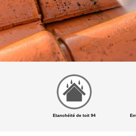
r 94
Etanchéité de toit 94
Ent