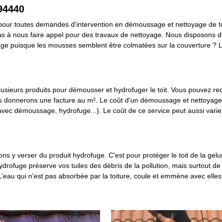
94440
t pour toutes demandes d'intervention en démoussage et nettoyage de toi
 pas à nous faire appel pour des travaux de nettoyage. Nous disposons 
ge puisque les mousses semblent être colmatées sur la couverture ? Le 
 plusieurs produits pour démousser et hydrofuger le toit. Vous pouvez rec
s donnerons une facture au m². Le coût d'un démoussage et nettoyage 
ec démoussage, hydrofuge...). Le coût de ce service peut aussi varier 
ons y verser du produit hydrofuge. C'est pour protéger le toit de la gelu
rofuge préserve vos tuiles des débris de la pollution, mais surtout de l
. L’eau qui n'est pas absorbée par la toiture, coule et emmène avec elles