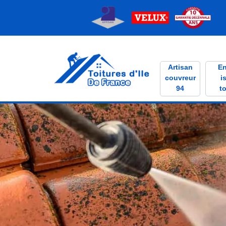
Artisan
En
couvreur
i
94
to