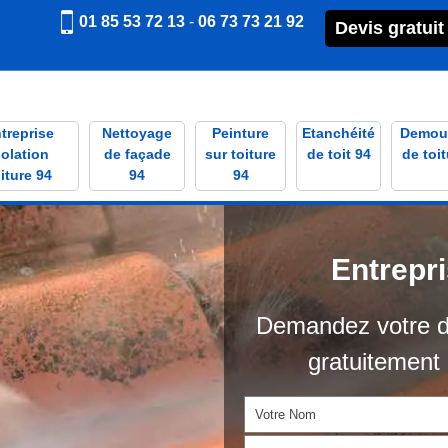
01 85 53 72 13
-
06 73 73 21 92
Devis gratuit
treprise
Nettoyage
Peinture
Etanchéité
Demou
solation
de façade
sur toiture
de toit 94
de toit
iture 94
94
94
Entrepr
Demandez votre d
gratuitement