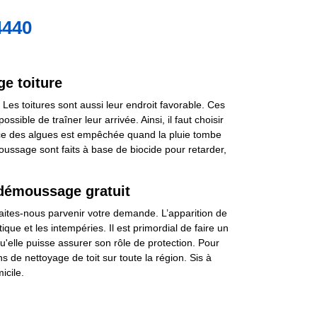
4440
e toiture
es toitures sont aussi leur endroit favorable. Ces
sible de traîner leur arrivée. Ainsi, il faut choisir
ssance des algues est empêchée quand la pluie tombe
ssage sont faits à base de biocide pour retarder,
 démoussage gratuit
Faites-nous parvenir votre demande. L’apparition de
que et les intempéries. Il est primordial de faire un
'elle puisse assurer son rôle de protection. Pour
s de nettoyage de toit sur toute la région. Sis à
icile.