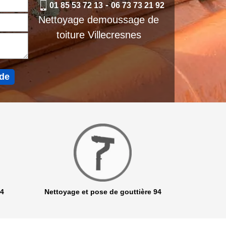
-
01 85 53 72 13
06 73 73 21 92
Nettoyage demoussage de
toiture Villecresnes
94
Nettoyage et pose de gouttière 94
Netto