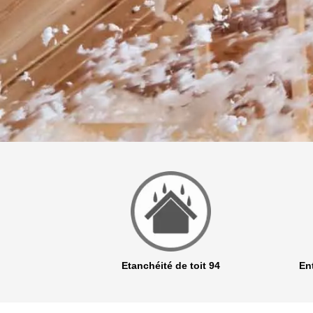
r 94
Etanchéité de toit 94
Ent