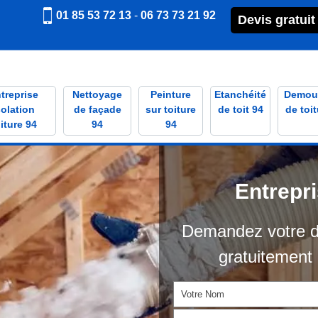
01 85 53 72 13
-
06 73 73 21 92
Devis gratuit
treprise
Nettoyage
Peinture
Etanchéité
Demou
solation
de façade
sur toiture
de toit 94
de toit
iture 94
94
94
Entrepr
Demandez votre d
gratuitement