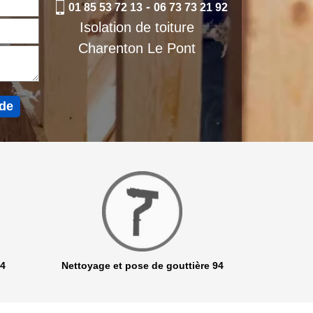
-
01 85 53 72 13
06 73 73 21 92
Isolation de toiture
Charenton Le Pont
94
Nettoyage et pose de gouttière 94
Netto