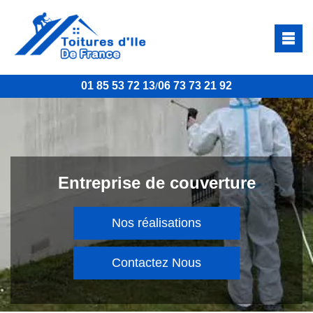
01 85 53 72 13
06 73 73 21 92
/
Entreprise de couverture
Nos réalisations
Contactez Nous