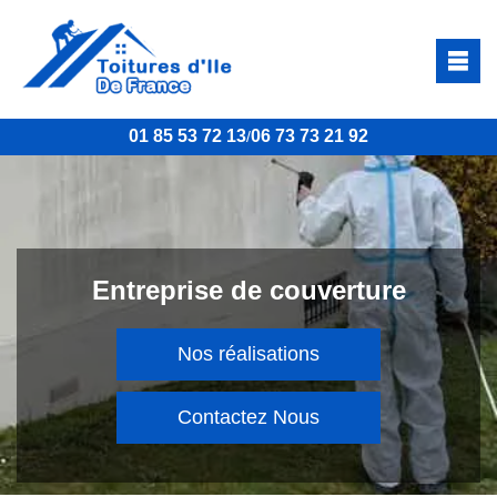
01 85 53 72 13
06 73 73 21 92
/
Entreprise de couverture
Nos réalisations
Contactez Nous