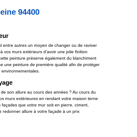
Seine 94400
eur
est entre autres un moyen de changer ou de raviver
os murs extérieurs d'avoir une jolie finition
 cette peinture préserve également du blanchiment
omme une peinture de première qualité afin de protéger
és environnementales.
oyage
 de son allure au cours des années ? Au cours du
r vos murs extérieures en rendant votre maison terne
s façades que votre mur soit en pierre, ciment,
 redonner allure à votre façade à un prix