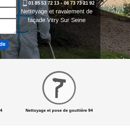
-
01 85 53 72 13
06 73 73 21 92
Nettoyage et ravalement de
façade Vitry Sur Seine
94
Nettoyage et pose de gouttière 94
Netto