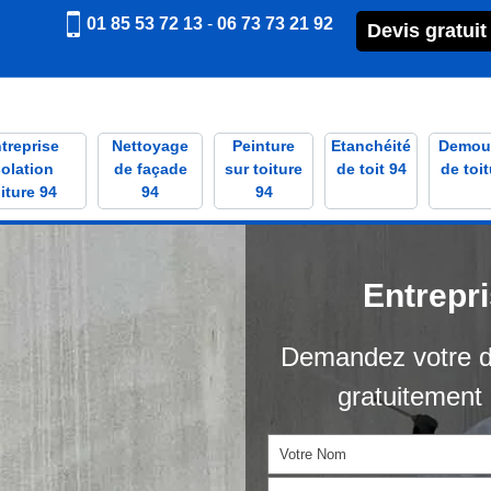
01 85 53 72 13
-
06 73 73 21 92
Devis gratuit
treprise
Nettoyage
Peinture
Etanchéité
Demou
solation
de façade
sur toiture
de toit 94
de toit
iture 94
94
94
Entrepr
Demandez votre d
gratuitement