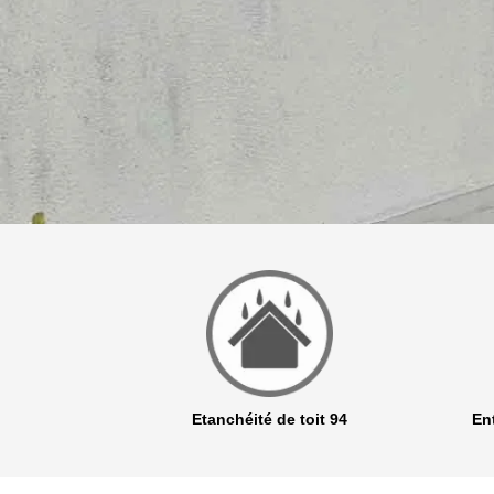
r 94
Etanchéité de toit 94
Ent