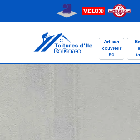
Artisan
En
couvreur
i
94
to