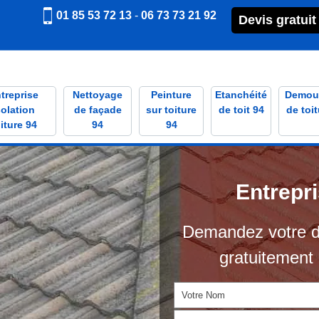
01 85 53 72 13
-
06 73 73 21 92
Devis gratuit
treprise
Nettoyage
Peinture
Etanchéité
Demou
solation
de façade
sur toiture
de toit 94
de toit
iture 94
94
94
Entrepr
Demandez votre d
gratuitement