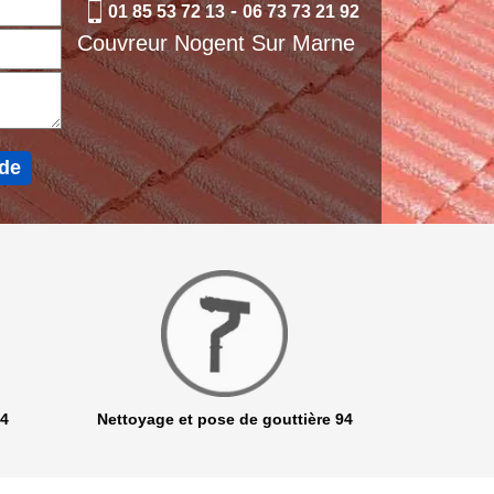
-
01 85 53 72 13
06 73 73 21 92
Couvreur Nogent Sur Marne
94
Nettoyage et pose de gouttière 94
Netto