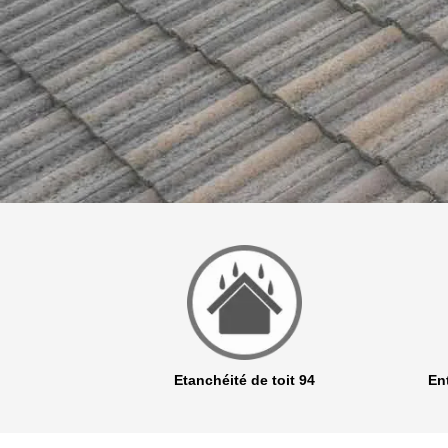
r 94
Etanchéité de toit 94
Ent