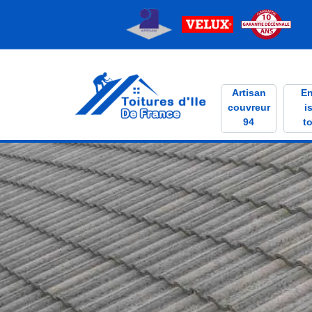
Artisan
En
couvreur
i
94
to