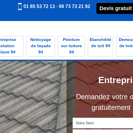
01 85 53 72 13
-
06 73 73 21 92
Devis gratuit
treprise
Nettoyage
Peinture
Etanchéité
Demou
solation
de façade
sur toiture
de toit 94
de toit
iture 94
94
94
Entrepr
Demandez votre d
gratuitement