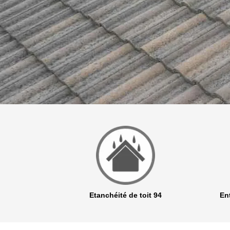
r 94
Etanchéité de toit 94
Ent