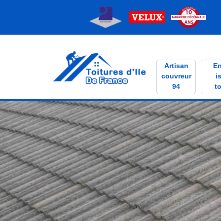
Artisan
En
couvreur
i
94
to