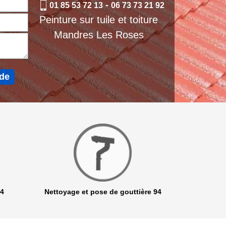
-
01 85 53 72 13
06 73 73 21 92
Peinture sur tuile et toiture
Mandres Les Roses
94
Nettoyage et pose de gouttière 94
Netto