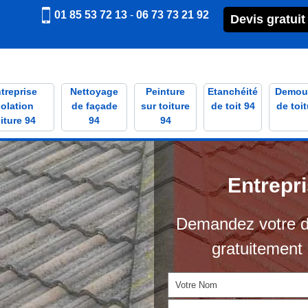
01 85 53 72 13
-
06 73 73 21 92
Devis gratuit
treprise
Nettoyage
Peinture
Etanchéité
Demou
solation
de façade
sur toiture
de toit 94
de toit
iture 94
94
94
Entrepr
Demandez votre d
gratuitement