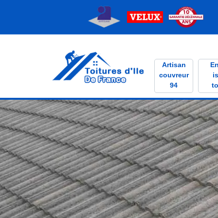
Artisan
En
couvreur
i
94
to