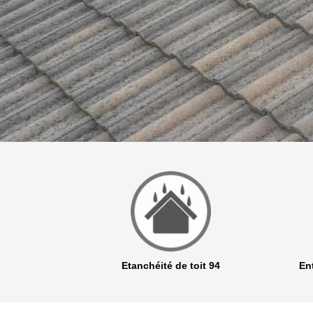
r 94
Etanchéité de toit 94
Ent