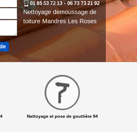
-
01 85 53 72 13
06 73 73 21 92
Nettoyage demoussage de
toiture Mandres Les Roses
94
Nettoyage et pose de gouttière 94
Netto