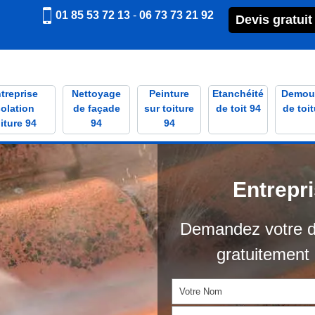
01 85 53 72 13
-
06 73 73 21 92
Devis gratuit
treprise
Nettoyage
Peinture
Etanchéité
Demou
solation
de façade
sur toiture
de toit 94
de toit
iture 94
94
94
Entrepr
Demandez votre d
gratuitement