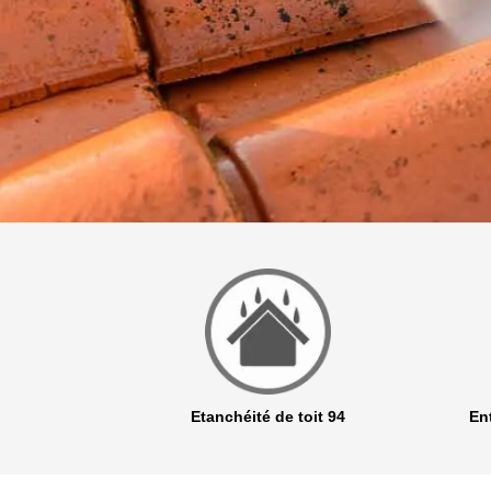
r 94
Etanchéité de toit 94
Ent