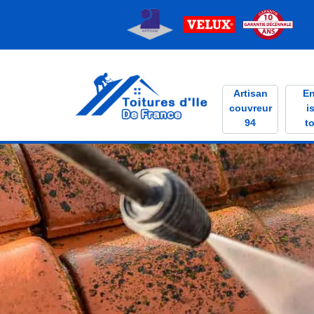
Artisan
En
couvreur
i
94
to